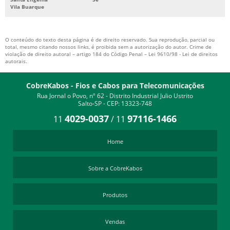
Vila Buarque
FORNECEDOR DE CABOS DE TELECOMUNICAÇÕES
FORNECEDORES DE CABOS DE TELEFONIA
O conteúdo do texto desta página é de direito reservado. Sua reprodução, parcial ou
total, mesmo citando nossos links, é proibida sem a autorização do autor. Crime de
violação de direito autoral – artigo 184 do Código Penal –
Lei 9610/98 - Lei de direitos
autorais
.
CobreKabos - Fios e Cabos para Telecomunicações
Rua Jornal o Povo, nº 62 - Distrito Industrial Julio Ustrito
Salto-SP - CEP: 13323-748
4029-0037
97116-1466
11
/
11
Home
Sobre a CobreKabos
Produtos
Vendas