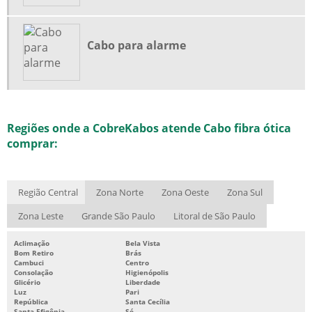
FÁBRICA DE CABO CTP APL
FÁBRICA DE CABOS
Cabo para alarme
FÁBRICA DE CABOS PARA CFTV
FÁBRICA DE FIO DE TELEFONE
FABRICANTE CABO CTP APL
Regiões onde a CobreKabos atende Cabo fibra ótica
FABRICANTE DE CABO UTP
comprar:
FABRICANTE DE CABOS DE TELECOMUNICAÇÕES
FABRICANTE DE CABOS TELEFÔNICOS
Região Central
Zona Norte
Zona Oeste
Zona Sul
FABRICANTES DE CABOS DE REDE
Zona Leste
Grande São Paulo
Litoral de São Paulo
FABRICANTES DE CABOS PARA TELEFONIA
FABRICANTES DE FIO FDG
Aclimação
Bela Vista
Bom Retiro
Brás
FIO TELEFÔNICO FDG
Cambuci
Centro
Consolação
Higienópolis
Glicério
Liberdade
FIOS DE TELECOMUNICAÇÕES
Luz
Pari
República
Santa Cecília
FIOS E CABOS TELEFÔNICOS
Santa Efigênia
Sé