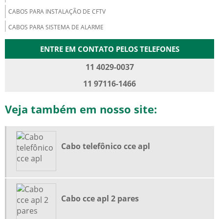
CABOS PARA INSTALAÇÃO DE CFTV
CABOS PARA SISTEMA DE ALARME
CABOS PARA TELEFONIA
ENTRE EM CONTATO PELOS TELEFONES
CABOS PARA TELEFONIA EXTERNA
11 4029-0037
CABOS PARA TELEFONIA INTERNA
11 97116-1466
CABOS TELEFÔNICOS CCI
CABOS TELEFÔNICOS CTP-APL-SN
Veja também em nosso site:
CABOS TELEFÔNICOS METÁLICOS
CABOS TELEFÔNICOS PREÇO
Cabo telefônico cce apl
COMPRAR CABO CAT5E
COMPRAR CABO CCI
DISTRIBUIDOR DE CABOS DE TELECOMUNICAÇÕES
Cabo cce apl 2 pares
DISTRIBUIDOR DE CABOS DE TELEFONIA
EMPRESAS DE CABO UTP